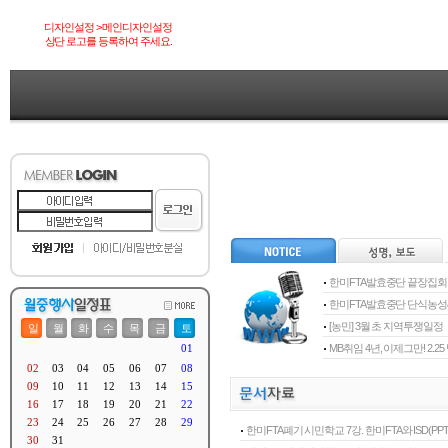
디자인설정 > 메인디자인설정
상단 로고를 등록하여 주세요.
한미FTA발효중단 끝장집회
한미FTA발효중단 단식농
[농민] 3월 초 지역투쟁일정
MB취임 4년, 이제그만! 2.
한미FTA폐기 시민학교 7강. 한미FTA와 ISD(PPT