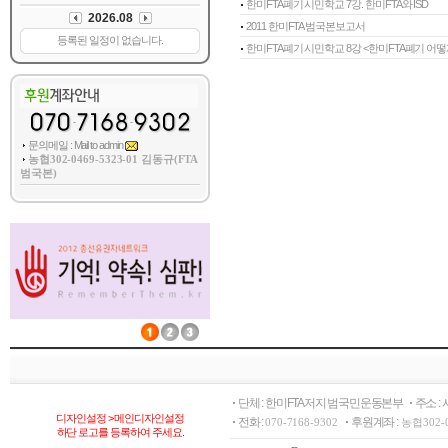
한미FTA폐기 시민학교 7강. 한미FTA와 ISD
2011 한미FTA 범국본보고서
한미FTA폐기 시민학교 8강 <한미FTA폐기 어떻게
문의메일 : Mail to admin
농협302-0469-5323-01 김동규(FTA
범국본)
단체 : 한미FTA저지 범국민운동본부
주소 :
디자인설정 > 메인디자인설정
전화 :
후원계좌 :
070-7168-9302
농협302-
하단 로고를 등록하여 주세요.