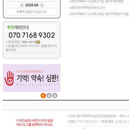
한미FTA폐기 시민학교 7강. 한미FTA와 ISD
2011 한미FTA 범국본보고서
한미FTA폐기 시민학교 8강 <한미FTA폐기 어떻게
문의메일 : Mail to admin
농협302-0469-5323-01 김동규(FTA
범국본)
단체 : 한미FTA저지 범국민운동본부
주소 :
디자인설정 > 메인디자인설정
전화 :
후원계좌 :
070-7168-9302
농협302-
하단 로고를 등록하여 주세요.