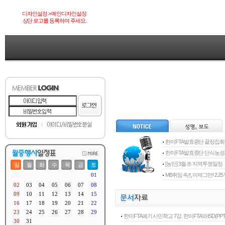
디자인설정 > 메인디자인설정
상단 로고를 등록하여 주세요.
한미FTA발효중단 끝장집회
한미FTA발효중단 단식농
[농민] 3월 초 지역투쟁일정
MB취임 4년, 이제그만! 2.
한미FTA폐기 시민학교 7강. 한미FTA와 ISD(PPT