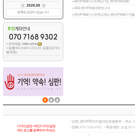
한미FTA폐기 시민학교 7강. 한미FTA와 ISD
2011 한미FTA 범국본보고서
한미FTA폐기 시민학교 8강 <한미FTA폐기 어떻게
문의메일 : Mail to admin
농협302-0469-5323-01 김동규(FTA
범국본)
단체 : 한미FTA저지 범국민운동본부
주소 :
디자인설정 > 메인디자인설정
전화 :
후원계좌 :
070-7168-9302
농협302-
하단 로고를 등록하여 주세요.