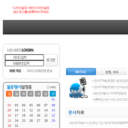
디자인설정 > 메인디자인설정
상단 로고를 등록하여 주세요.
한미FTA발효중단 끝장집회
한미FTA발효중단 단식농
[농민] 3월 초 지역투쟁일정
MB취임 4년, 이제그만! 2.
한미FTA폐기 시민학교 7강. 한미FTA와 ISD(PPT