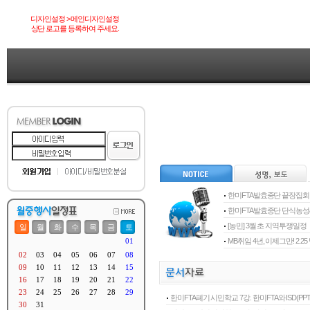
디자인설정 > 메인디자인설정
상단 로고를 등록하여 주세요.
한미FTA발효중단 끝장집회
한미FTA발효중단 단식농
[농민] 3월 초 지역투쟁일정
MB취임 4년, 이제그만! 2.
한미FTA폐기 시민학교 7강. 한미FTA와 ISD(PPT