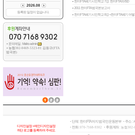
한미FTA폐기 시민학교 7강. 한미FTA와 ISD
2011 한미FTA 범국본보고서
한미FTA폐기 시민학교 8강 <한미FTA폐기 어떻게
문의메일 : Mail to admin
농협302-0469-5323-01 김동규(FTA
범국본)
단체 : 한미FTA저지 범국민운동본부
주소 :
디자인설정 > 메인디자인설정
전화 :
후원계좌 :
070-7168-9302
농협302-
하단 로고를 등록하여 주세요.