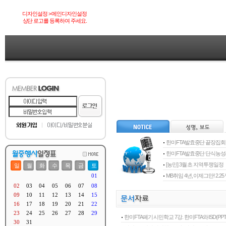
디자인설정 > 메인디자인설정
상단 로고를 등록하여 주세요.
한미FTA발효중단 끝장집회
한미FTA발효중단 단식농
[농민] 3월 초 지역투쟁일정
MB취임 4년, 이제그만! 2.
한미FTA폐기 시민학교 7강. 한미FTA와 ISD(PPT