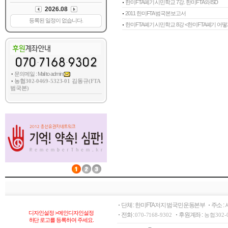
한미FTA폐기 시민학교 7강. 한미FTA와 ISD
2011 한미FTA 범국본보고서
한미FTA폐기 시민학교 8강 <한미FTA폐기 어떻게
문의메일 : Mail to admin
농협302-0469-5323-01 김동규(FTA
범국본)
단체 : 한미FTA저지 범국민운동본부
주소 :
디자인설정 > 메인디자인설정
전화 :
후원계좌 :
070-7168-9302
농협302-
하단 로고를 등록하여 주세요.