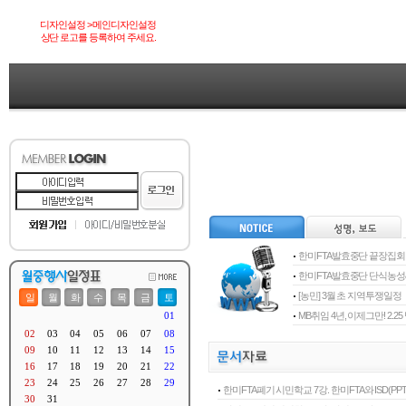
디자인설정 > 메인디자인설정
상단 로고를 등록하여 주세요.
한미FTA발효중단 끝장집회
한미FTA발효중단 단식농
[농민] 3월 초 지역투쟁일정
MB취임 4년, 이제그만! 2.
한미FTA폐기 시민학교 7강. 한미FTA와 ISD(PPT