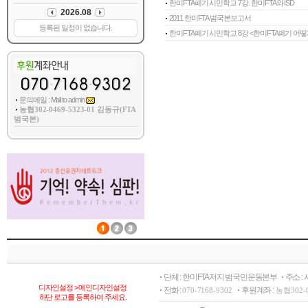
한미FTA폐기 시민학교 7강. 한미FTA와 ISD
2011 한미FTA 범국본보고서
한미FTA폐기 시민학교 8강 <한미FTA폐기 어떻게
문의메일 : Mail to admin
농협302-0469-5323-01 김동규(FTA
범국본)
단체 : 한미FTA저지 범국민운동본부
주소 :
디자인설정 > 메인디자인설정
전화 :
후원계좌 :
070-7168-9302
농협302-
하단 로고를 등록하여 주세요.