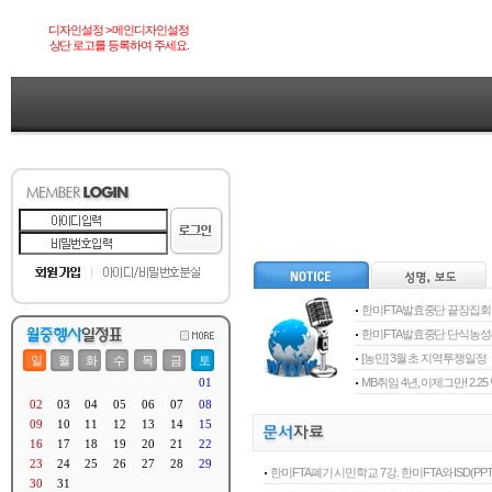
디자인설정 > 메인디자인설정
상단 로고를 등록하여 주세요.
한미FTA발효중단 끝장집회
한미FTA발효중단 단식농
[농민] 3월 초 지역투쟁일정
MB취임 4년, 이제그만! 2.
한미FTA폐기 시민학교 7강. 한미FTA와 ISD(PPT