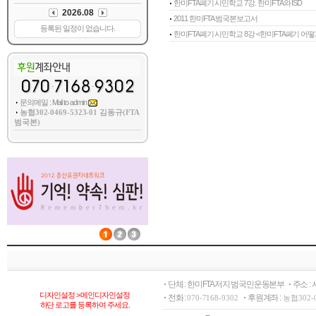
한미FTA폐기 시민학교 7강. 한미FTA와 ISD
2011 한미FTA 범국본보고서
한미FTA폐기 시민학교 8강 <한미FTA폐기 어떻게
문의메일 : Mail to admin
농협302-0469-5323-01 김동규(FTA
범국본)
단체 : 한미FTA저지 범국민운동본부
주소 :
디자인설정 > 메인디자인설정
전화 :
후원계좌 :
070-7168-9302
농협302-
하단 로고를 등록하여 주세요.