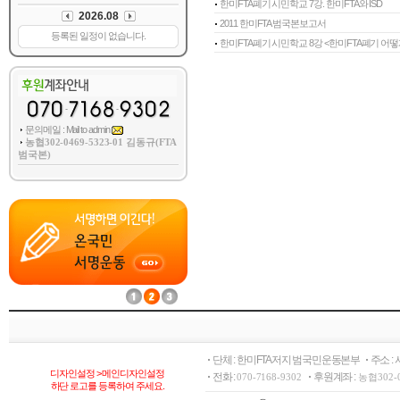
한미FTA폐기 시민학교 7강. 한미FTA와 ISD
2011 한미FTA 범국본보고서
한미FTA폐기 시민학교 8강 <한미FTA폐기 어떻게
문의메일 : Mail to admin
농협302-0469-5323-01 김동규(FTA
범국본)
단체 : 한미FTA저지 범국민운동본부
주소 :
디자인설정 > 메인디자인설정
전화 :
후원계좌 :
070-7168-9302
농협302-
하단 로고를 등록하여 주세요.