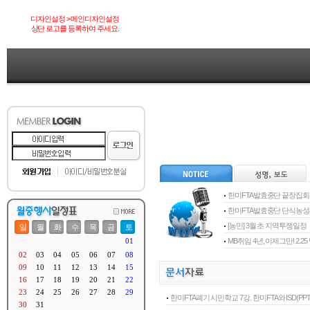
디자인설정 > 메인디자인설정
상단 로고를 등록하여 주세요.
한미FTA발효중단 끝장집회
한미FTA발효중단 단식농
[농민] 3월 초 지역투쟁일정
MB취임 4년, 이제그만! 2.
한미FTA폐기 시민학교 7강. 한미FTA와 ISD(PPT