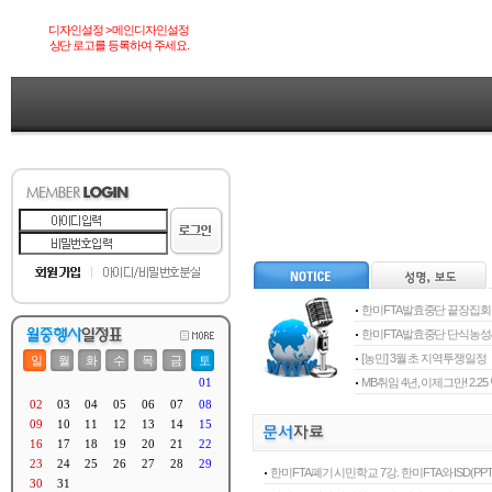
디자인설정 > 메인디자인설정
상단 로고를 등록하여 주세요.
한미FTA발효중단 끝장집회
한미FTA발효중단 단식농
[농민] 3월 초 지역투쟁일정
MB취임 4년, 이제그만! 2.
한미FTA폐기 시민학교 7강. 한미FTA와 ISD(PPT