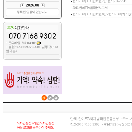
한미FTA폐기 시민학교 7강. 한미FTA와 ISD
2011 한미FTA 범국본보고서
한미FTA폐기 시민학교 8강 <한미FTA폐기 어떻게
문의메일 : Mail to admin
농협302-0469-5323-01 김동규(FTA
범국본)
단체 : 한미FTA저지 범국민운동본부
주소 :
디자인설정 > 메인디자인설정
전화 :
후원계좌 :
070-7168-9302
농협302-
하단 로고를 등록하여 주세요.