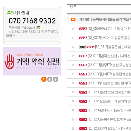
번호
게시판에 등록된 게시물을 관리 하실 
문의메일 : Mail to admin
[12_0508]美쇠고기 수입중단!
34
농협302-0469-5323-01 김동규(FTA
범국본)
[12_0328]보도자료-김종훈을
33
[12_0319]김종훈 심판
32
[12_0111]범국본 신년 기자회
31
[12_0111]한중FTA 관련 특별성
30
[12_0109]한미FTA 실무협의 관
29
[12_0105]사실로 증명된 한미F
28
[11_1230]논평-등원 핑계찾기
27
[11_1226]김종훈이 왜 올해
26
[11_1209]민주당의 등원합의 
25
[11_1206]논평-FTA 발효 이
24
[11_1206]무역 1조달러시대 관
23