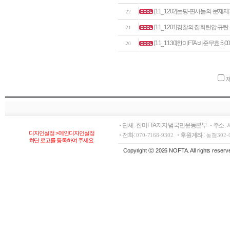
[11_1202]논평-판사들의 문
22
[11_1201]경찰의 집회탄압 규
21
[11_1130]한미FTA 비준무효 5,
20
단체 : 한미FTA저지 범국민운동본부
주소 :
디자인설정 > 메인디자인설정
전화 :
후원계좌 :
070-7168-9302
농협302-
하단 로고를 등록하여 주세요.
Copyright ⓒ 2026 NOFTA. All rights reserv