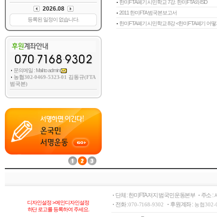
한미FTA폐기 시민학교 7강. 한미FTA와 ISD
2011 한미FTA 범국본보고서
한미FTA폐기 시민학교 8강 <한미FTA폐기 어떻게
문의메일 : Mail to admin
농협302-0469-5323-01 김동규(FTA
범국본)
단체 : 한미FTA저지 범국민운동본부
주소 :
디자인설정 > 메인디자인설정
전화 :
후원계좌 :
070-7168-9302
농협302-
하단 로고를 등록하여 주세요.