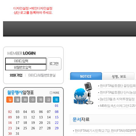
디자인설정 > 메인디자인설정
상단 로고를 등록하여 주세요.
한미FTA발효중단 끝장집회
한미FTA발효중단 단식농
[농민] 3월 초 지역투쟁일정
MB취임 4년, 이제그만! 2.
한미FTA폐기 시민학교 7강. 한미FTA와 ISD(PPT