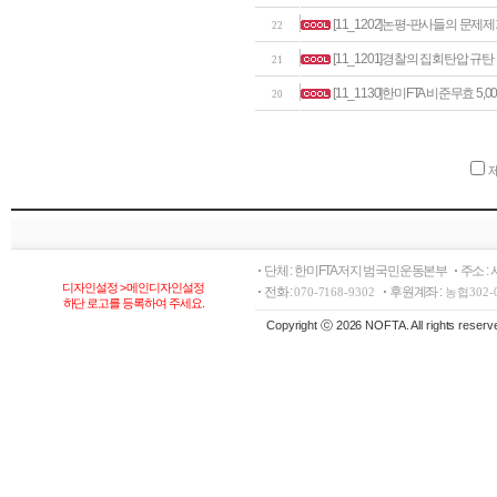
[11_1202]논평-판사들의 문
22
[11_1201]경찰의 집회탄압 규
21
[11_1130]한미FTA 비준무효 5,
20
단체 : 한미FTA저지 범국민운동본부
주소 :
디자인설정 > 메인디자인설정
전화 :
후원계좌 :
070-7168-9302
농협302-
하단 로고를 등록하여 주세요.
Copyright ⓒ 2026 NOFTA. All rights reserv