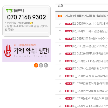
번호
게시판에 등록된 게시물을 관리 하실 
문의메일 : Mail to admin
[12_0508]美쇠고기 수입중단!
34
농협302-0469-5323-01 김동규(FTA
범국본)
[12_0328]보도자료-김종훈을
33
[12_0319]김종훈 심판대상 추
32
[12_0111]범국본 신년 기자회
31
[12_0111]한중FTA 관련 특별성
30
[12_0109]한미FTA 실무협의 관
29
[12_0105]사실로 증명된 한미F
28
[11_1230]논평-등원 핑계찾기
27
[11_1226]김종훈이 왜 올해
26
[11_1209]민주당의 등원합의 
25
[11_1206]논평-FTA 발효 이
24
[11_1206]무역 1조달러시대 관
23