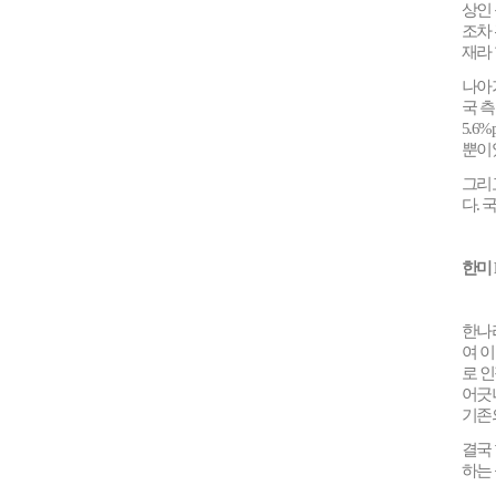
상인
조차
재라
나아
국 
5.6%
뿐이
그리
다
.
국
한미
한나
여 
로 
어긋
기존
결국
하는