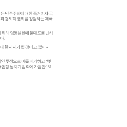
것은 민주주의에 대한 폭거이자 국
과 경제적 권리를 강탈하는 매국
기 위해 엄동설한에 물대포를 난사
있다
.
 대한 지지가 될 것이고
,
짧아지
인 투쟁으로 이를 폐기하고
, ‘
뼛
국협정 날치기 범죄에 가담한
151