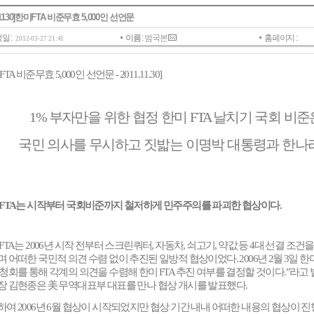
_1130]한미FTA 비준무효 5,000인 선언문
일 :
이름 :
범국본
홈페이지 :
2012-03-27 21:41
FTA
비준무효
5,000
인 선언문
- 2011.11.30]
1%
부자만을 위한 협정 한미
FTA
날치기 국회 비준
국민 의사를 무시하고 짓밟는 이명박 대통령과 한나
FTA
는 시작부터 국회비준까지 철저하게 민주주의를 파괴한 협상이다
.
FTA
는
2006
년 시작 전부터 스크린쿼터
,
자동차
,
쇠고기
,
약값 등
4
대 선결 조건
며 어떠한 국민적 의견 수렴 없이 추진된 일방적 협상이었다
. 2006
년
2
월
3
일 한
공청회를 통해 각계의 의견을 수렴해 한미
FTA
추진 여부를 결정할 것이다
.”
라고
장 김현종은
美
무역대표부 대표를 만나 협상 개시를 발표했다
.
하여
2006
년
6
월 협상이 시작되었지만 협상 기간 내내 어떠한 내용의 협상이 