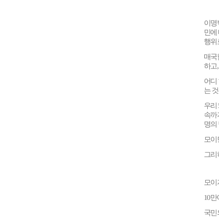
이명
민에
행위
매국
하고
어디 
는 
우리
속까
명의
모이
그리
모이
10
만
국민