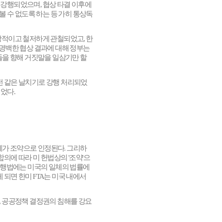
 강행되었으며
,
협상 타결 이후에
 수 없도록 하는 등 가히 통상독
일방적이고 철저하게 관철되었고
,
한
 명백한 협상 결과에 대해 정부는
을 향해 거짓말을 일삼기만 할
 같은 날치기로 강행 처리되었
되었다
.
체가 조약으로 인정된다
.
그리하
합의에 따라 미 헌법상의
'
조약
'
으
이행법에는 미국의 일체의 법률에
 되면 한미
FTA
는 미국 내에서
,
공공정책 결정권의 침해를 강요