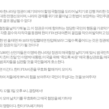
박
-
한나라당 정권이 폐기되어야 할 망국협정을 도리어 날치기로 강행 처리한 
 대한 전쟁선포이며
,
나라의 경제를 위기로 몰아넣고 헌법이 보장하는 국민주권
로 결코 용납될 수 없다
!
협정을 날치기해 놓고
,
이 정권은 이에 항의하는 정당한 국민의 행동을 가로막
,
각종 꼼수와 자작극을 동원해 한미
FTA
반대여론의 결집을 막으려 발악하고 
한 번 쏠 테면 쏴 보라
!
탄압할테면 탄압해보라
!
그럴수록 줄어드는 것은 정권에
것은 정권의 임기가 될 것이다
!
5,000
인 선언자들은 이명박
-
한나라당 정권의 매국협정 날치기에 맞서
,
범국민적
지 친미 친일
’
인 이명박 대통령
,
미국을 위해
‘
죽도록 싸운
’
매국 통상관료들
,
매
 범죄자들을 심판할 것을 국민들에게 호소한다
.
면 이긴다
.
한미
FTA
비준을 무효화 할 때까지 모이자
.
하여 저들에게
99%
의 힘을 보여주자
!
국민이 무섭다는 것을 보여주자
!
자
. 12
월
3
일 오후
4
시
,
광장에서
!
이 모여 날치기를 무효화하고 매국 협정을 폐기하자
!
의 명령이다
.
한미
FTA
폐기하라