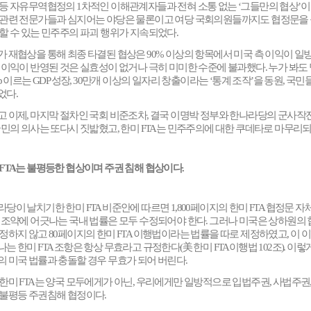
 등 자유무역협정의
1
차적인 이해관계자들과 전혀 소통 없는
‘
그들만의 협상
’
이
 관련 전문가들과 심지어는 야당은 물론이고 여당 국회의원들까지도 협정문을 볼
 할 수 있는 민주주의 파괴 행위가 지속되었다
.
가 재협상을 통해 최종 타결된 협상은
90%
이상의 항목에서 미국 측 이익이 
측 이익이 반영된 것은 실효성이 없거나 극히 미미한 수준에 불과했다
.
누가 봐도
p
이르는
GDP
성장
, 30
만개 이상의 일자리 창출이라는
‘
통계 조작
’
을 동원
,
국민들
었다
.
고 이제
,
마지막 절차인 국회 비준조차
,
결국 이명박 정부와 한나라당의 군사작전
민의 의사는 또다시 짓밟혔고
,
한미
FTA
는 민주주의에 대한 쿠데타로 마무리
FTA
는 불평등한 협상이며 주권 침해 협상이다
.
라당이 날치기한 한미
FTA
비준안에 따르면
1,800
페이지의 한미
FTA
협정문 자
이 조약에 어긋나는 국내 법률은 모두 수정되어야 한다
.
그러나 미국은 상하원의 
인정하지 않고
80
페이지의 한미
FTA
이행법이라는 법률을 따로 제정하였고
,
이 
나는 한미
FTA
조항은 항상 무효라고 규정한다
(
美
한미
FTA
이행법
102
조
).
이렇게
의 미국 법률과 충돌할 경우 무효가 되어 버린다
.
 한미
FTA
는 양국 모두에게가 아닌
,
우리에게만 일방적으로 입법주권
,
사법주권
 불평등 주권침해 협정이다
.