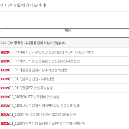
면 이긴다
!
될 때까지 모여라
!
제목
게시판에 등록된 게시물을 관리 하실 수 있습니다
[12_0508]美쇠고기 수입중단! 전면재협상 촉구 비상대표자회의 ..
[12_0328]보도자료-김종훈을 집중심판대상자로 선정
[12_0319]김종훈 심판대상 추가선정 회견문
[12_0111]범국본 신년 기자회견문
[12_0111]한중FTA 관련 특별성명
[12_0109]한미FTA 실무협의 관련 성명
[12_0105]사실로 증명된 한미FTA 괴담-공공정책 침해
[11_1230]논평-등원 핑계찾기에 불과한 ISD결의안
[11_1226]김종훈이 왜 올해의 인물인가?-한겨레비판논평