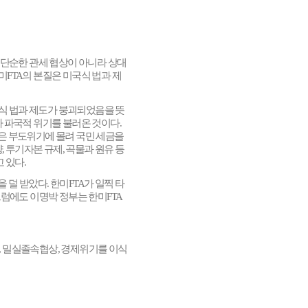
 단순한 관세 협상이 아니라 상대
미
FTA
의 본질은 미국식 법과 제
식 법과 제도가 붕괴되었음을 뜻
 파국적 위기를 불러온 것이다
.
은 부도위기에 몰려 국민 세금을
양
,
투기자본 규제
,
곡물과 원유 등
고 있다
.
을 덜 받았다
.
한미
FTA
가 일찍 타
럼에도 이명박 정부는 한미
FTA
,
밀실졸속협상
,
경제위기를 이식