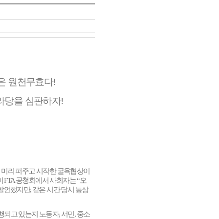
은 원천무효다
!
라당을 심판하자
!
을 미리 퍼주고 시작한 굴욕협상이
미
FTA
공청회에서 사회자는
“
오
 발언했지만
,
같은 시간 당시 통상
진행되고 있는지 노동자
,
서민
,
중소