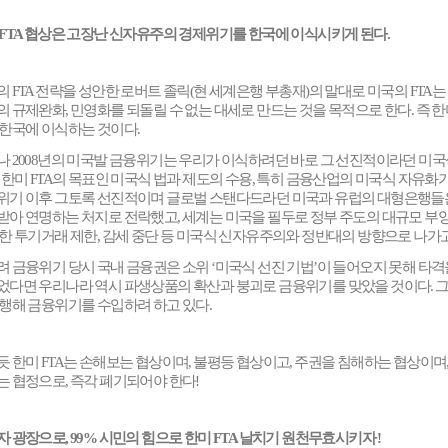
FTA
협상은 고장난 신자유주의 경제위기를 한국에 이식시키게 된다
.
의
FTA
전략을 성안한 로버트 졸릭
(
현 세계은행 부총재
)
의 말대로 미국의
FTA
는
의 규제완화
,
민영화를 되돌릴 수 없는 대세로 만드는 것을 목적으로 한다
.
즉 한
 한국에 이식하는 것이다
.
나
2008
년의 미국발 금융위기는 우리가 이식하려던 바로 그 선진적이라던 미국
.
한미
FTA
의 목표인 미국식 법과 제도의 수용
,
특히 금융산업의 미국식 자유화가
위기 이후 그토록 선진적이며 글로벌 스탠다드라던 미국과 유럽의 대형은행들
받아 연명하는 처지로 전락했고
,
세계는 미국을 필두로 정부 주도의 대규모 부
대한 투기거래 제한
,
감세 중단 등 미국식 신자유주의와 정반대의 방향으로 나가
려 금융위기 당시 국내 금융권은 소위
‘
미국식 선진 기법
’
이 들어오지 못해 타격
었다면 우리나라 역시 파생상품의 확산과 붕괴로 금융위기를 맞았을 것이다
.
그
강행해 금융위기를 수입하려 하고 있다
.
듯 한미
FTA
는 손해보는 협상이며
,
불평등 협상이고
,
주권을 침해하는 협상이며
는 협정으로
,
즉각 폐기되어야 한다
!
자 광장으로
, 99%
시민의 힘으로 한미
FTA
날치기 원천무효시키자
!