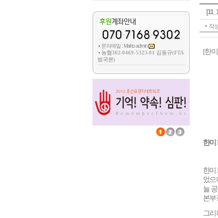
[11
작성
문의메일 : Mail to admin
[
한미
농협302-0469-5323-01 김동규(FTA
범국본)
한미
한미
었으
늘 
본부
그리