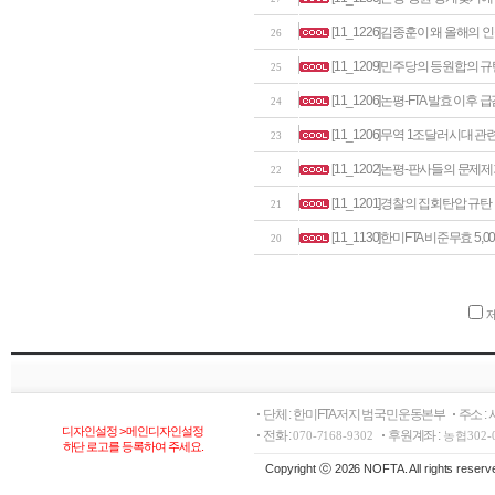
[11_1226]김종훈이 왜 올해
26
[11_1209]민주당의 등원합의 
25
[11_1206]논평-FTA 발효 이
24
[11_1206]무역 1조달러시대 관
23
[11_1202]논평-판사들의 문
22
[11_1201]경찰의 집회탄압 규
21
[11_1130]한미FTA 비준무효 5,
20
단체 : 한미FTA저지 범국민운동본부
주소 :
디자인설정 > 메인디자인설정
전화 :
후원계좌 :
070-7168-9302
농협302-
하단 로고를 등록하여 주세요.
Copyright ⓒ 2026 NOFTA. All rights reserv