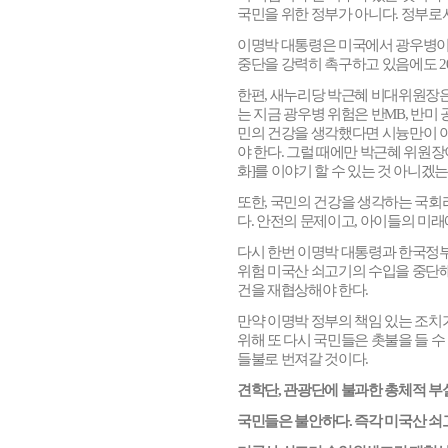
국민을 위한 정부가 아니다
.
정부로서
이명박 대통령은 미국에서 광우병이
중단을 강력히 촉구하고 있음에도
2
한편
,
새누리당 박근혜 비대위원장은
는 지금 광우병 위험은 반
MB,
반미 
민의 건강을 생각했다면 시늉만이 아
야 한다
.
그럴 때에만 박근혜 위원장
화
]
를 이야기 할 수 있는 것 아니겠
또한
,
국민의 건강을 생각하는 국회
다
.
안전의 문제이고
,
아이들의 미래
다시 한번 이명박 대통령과 한국정
위험 미국산 쇠고기의 수입을 중단
건을 재협상해야 한다
.
만약 이명박 정부의 책임 있는 조치
위해 또 다시 국민들은 촛불을 들 수
들불로 번져갈 것이다
.
견학단
,
관광단에 불과한 총체적 부
국민들은 불안하다
.
즉각 미국산 쇠