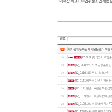
미국산 쇠고기 수입위생조건 재협상
번호
게시판에 등록된 게시물을 관리 하실 
[12_0508]美쇠고기 수입
34
[12_0328]보도자료-김종훈을
33
[12_0319]김종훈 심판대상 추
32
[12_0111]범국본 신년 기자회
31
[12_0111]한중FTA 관련 특별성
30
[12_0109]한미FTA 실무협의 관
29
[12_0105]사실로 증명된 한미F
28
[11_1230]논평-등원 핑계찾기
27