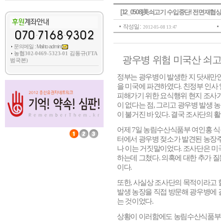
[12_0508]美쇠고기 수입중단! 전면
작성일 :
2012-05-08 13:47
문의메일 : Mail to admin
농협302-0469-5323-01 김동규(FTA
광우병 위험 미국산 쇠고
범국본)
정부는 광우병이 발생한 지 닷새만
을 미국에 파견하였다
.
친정부 인사
피해가기 위한 요식행위 현지 조사
이 없다는 점
,
그리고 광우병 발생 농
이 불거진 바 있다
.
결국 조사단의 활
어제
7
일 농림수산식품부 여인홍 
터에서 광우병 젖소가 발견된 농장
나 이는 거짓말이었다
.
조사단은 미
하는데 그쳤다
.
의혹에 대한 추가 질
이다
.
또한
,
사실상 조사단의 목적이라고 할
발생 농장을 직접 방문해 광우병에 
는 것이었다
.
상황이 이러함에도 농림수산식품부