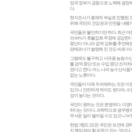
양국 정부가 공동으로 노력해 굉장
다
.
현지조사가 총체적 부실로 진행된 
위해 국민의 건강권과 안전을 내팽
국민들은 불안하기만 하다
.
최근 여
의
60%
가 촛불집회 주장에 공감한
중단이 아니라 검역 강화를 추진해
판매코너가 썰렁해 진 것도 바로 이
그럼에도 불구하고 서규용 농림수
를 검역 중단 또는 수입 중단 조치하
였다고 한다
.
어느 나라 농수산식품부
없는 노릇이다
.
국민들이 더욱 두려워하는 것은 이명
있으니 안전하게 먹어도 된다며
,
수
성이 높다는 것이다
.
국민이 원하는 것은 분명하다
.
이명박
하다는 것이다
.
과학적으로 광우병의
무서운 일이 벌어질 수도 있으니
W
헌법
3
항도
[
모든 국민은 보건에 관
지 책임져야 할 의무가 있는 것이다
.